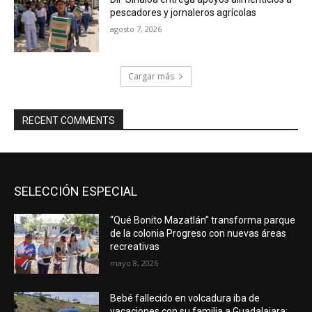
pescadores y jornaleros agrícolas
agosto 7, 2026
Cargar más
RECENT COMMENTS
SELECCIÓN ESPECIAL
“Qué Bonito Mazatlán” transforma parque
de la colonia Progreso con nuevas áreas
recreativas
mayo 8, 2026
Bebé fallecido en volcadura iba de
vacaciones con su familia a Guadalajara;