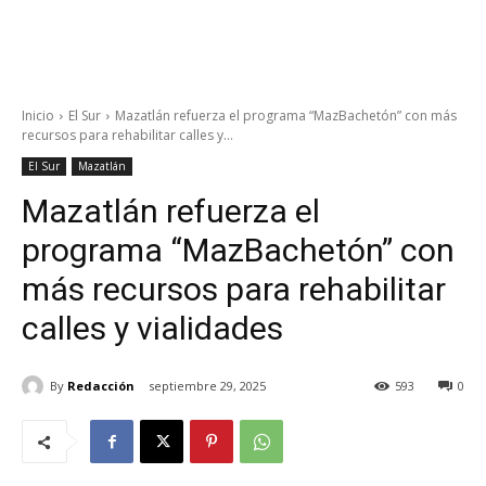
Inicio
El Sur
Mazatlán refuerza el programa “MazBachetón” con más
recursos para rehabilitar calles y...
El Sur
Mazatlán
Mazatlán refuerza el
programa “MazBachetón” con
más recursos para rehabilitar
calles y vialidades
By
Redacción
septiembre 29, 2025
593
0