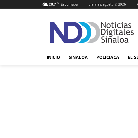
C
viernes, agosto 7, 2026
26.7
Escuinapa
INICIO
SINALOA
POLICIACA
EL S