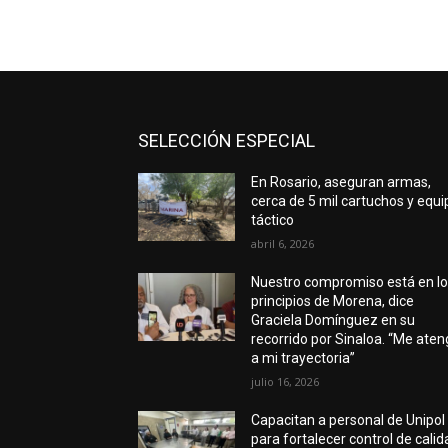
SELECCIÓN ESPECIAL
En Rosario, aseguran armas,
cerca de 5 mil cartuchos y equi
táctico
abril 6, 2026
Nuestro compromiso está en l
principios de Morena, dice
Graciela Domínguez en su
recorrido por Sinaloa. “Me ate
a mi trayectoria”
julio 16, 2026
Capacitan a personal de Unipol
para fortalecer control de calid