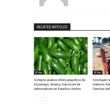
RELATED ARTICLES
El Sur
El Sur
Cofepris analiza chiles jalapeños de
Concluyen re
Escuinapa, Sinaloa, tras brote de
malecón fren
salmonelosis en Estados Unidos
Ciencias del