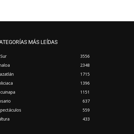
ATEGORÍAS MÁS LEÍDAS
 Sur
3556
naloa
2348
azatlán
1715
liciaca
1396
scuinapa
1151
osario
637
spectáculos
559
ltura
433