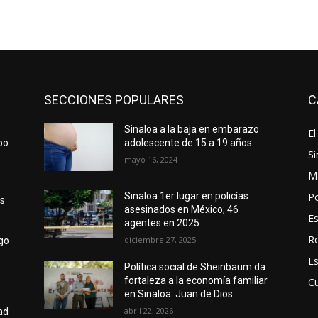
SECCIONES POPULARES
C
Sinaloa a la baja en embarazo
El
po
adolescente de 15 a 19 años
Si
mayo 16, 2024
M
Po
Sinaloa 1er lugar en policías
os
asesinados en México; 46
E
agentes en 2025
R
diciembre 27, 2025
ngo
E
Política social de Sheinbaum da
fortaleza a la economía familiar
Cu
en Sinaloa: Juan de Dios
abril 22, 2026
ad