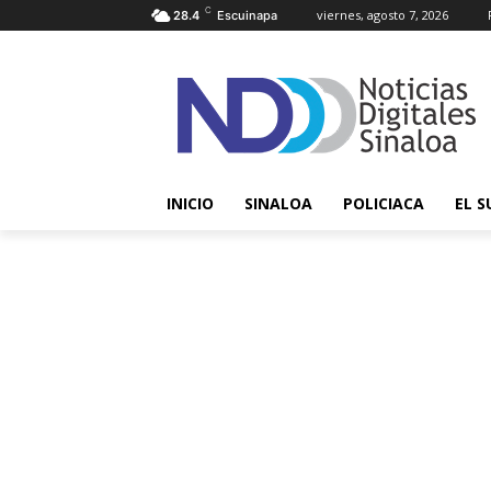
C
viernes, agosto 7, 2026
28.4
Escuinapa
INICIO
SINALOA
POLICIACA
EL S