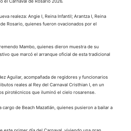
có el Carnaval de Rosario 2026.
va realeza: Angie I, Reina Infantil; Arantza I, Reina
l de Rosario, quienes fueron ovacionados por el
e Tremendo Mambo, quienes dieron muestra de su
stivo que marcó el arranque oficial de esta tradicional
ldez Aguilar, acompañada de regidores y funcionarios
ibutos reales al Rey del Carnaval Cristhian I, en un
 pirotécnicos que iluminó el cielo rosarense.
 a cargo de Beach Mazatlán, quienes pusieron a bailar a
e este primer día del Carnaval, viviendo una gran