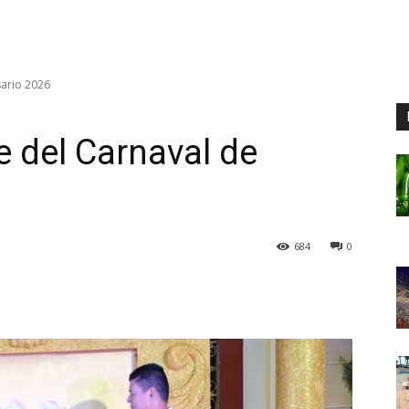
sario 2026
 del Carnaval de
684
0