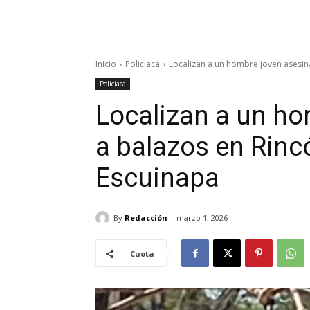
Inicio
Policiaca
Localizan a un hombre joven asesina
Policiaca
Localizan a un h
a balazos en Rinc
Escuinapa
By
Redacción
marzo 1, 2026
Cuota