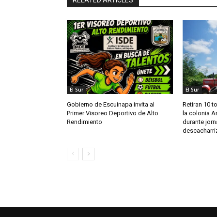
El Sur
El Sur
Gobierno de Escuinapa invita al
Retiran 10 t
Primer Visoreo Deportivo de Alto
la colonia A
Rendimiento
durante jor
descacharri