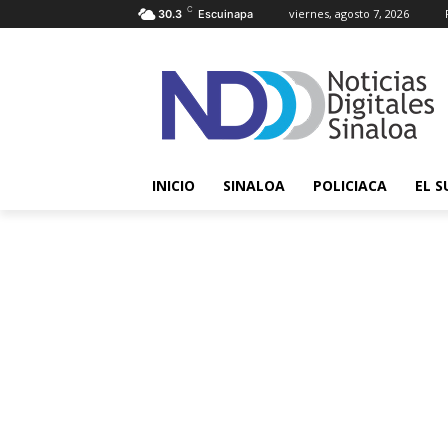
C
viernes, agosto 7, 2026
30.3
Escuinapa
INICIO
SINALOA
POLICIACA
EL S