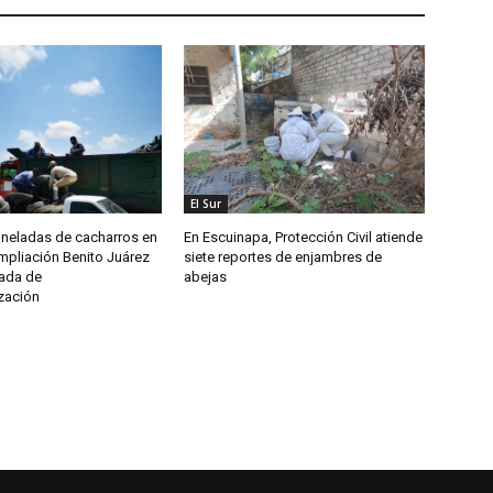
El Sur
oneladas de cacharros en
En Escuinapa, Protección Civil atiende
mpliación Benito Juárez
siete reportes de enjambres de
nada de
abejas
zación