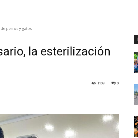
 de perros y gatos
io, la esterilización
1109
0