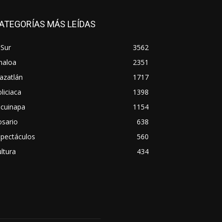
ATEGORÍAS MÁS LEÍDAS
 Sur
3562
naloa
2351
azatlán
1717
liciaca
1398
scuinapa
1154
osario
638
spectáculos
560
ltura
434