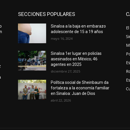
SECCIONES POPULARES
C
o
Sinaloa a la baja en embarazo
El
ón
adolescente de 15 a 19 años
Si
mayo 16, 2024
M
Po
Sinaloa 1er lugar en policías
asesinados en México; 46
E
agentes en 2025
z
R
diciembre 27, 2025
a
E
Política social de Sheinbaum da
fortaleza a la economía familiar
Cu
en Sinaloa: Juan de Dios
o
abril 22, 2026