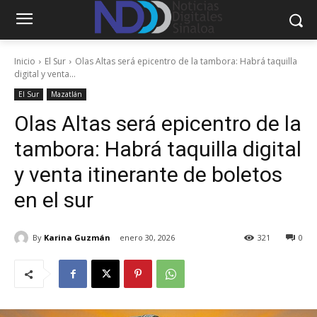
Inicio
El Sur
Olas Altas será epicentro de la tambora: Habrá taquilla
digital y venta...
El Sur
Mazatlán
Olas Altas será epicentro de la
tambora: Habrá taquilla digital
y venta itinerante de boletos
en el sur
By
Karina Guzmán
enero 30, 2026
321
0