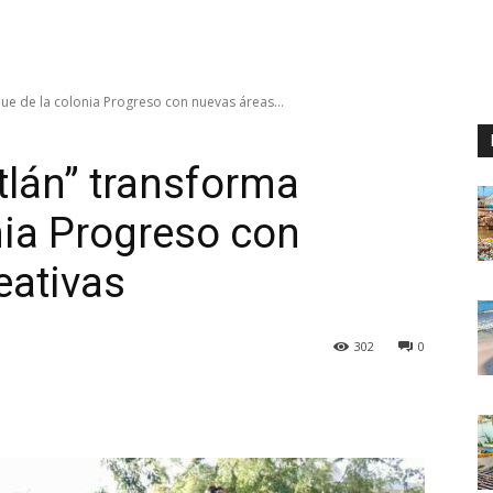
e de la colonia Progreso con nuevas áreas...
lán” transforma
nia Progreso con
eativas
302
0