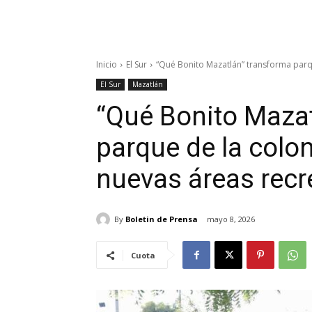
Inicio
El Sur
“Qué Bonito Mazatlán” transforma parqu
El Sur
Mazatlán
“Qué Bonito Mazat
parque de la colo
nuevas áreas recr
By
Boletin de Prensa
mayo 8, 2026
Cuota