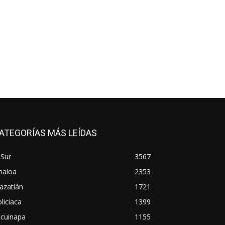
ATEGORÍAS MÁS LEÍDAS
 Sur
3567
naloa
2353
azatlán
1721
liciaca
1399
scuinapa
1155