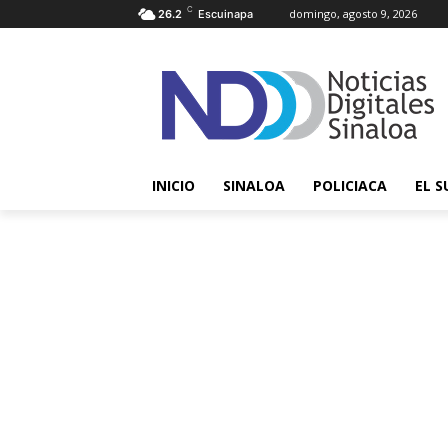
C
domingo, agosto 9, 2026
26.2
Escuinapa
INICIO
SINALOA
POLICIACA
EL S