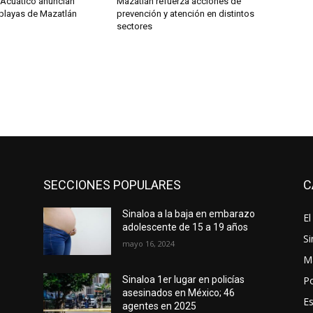
Acuático anuncian
Mazatlán refuerza acciones de
 playas de Mazatlán
prevención y atención en distintos
sectores
SECCIONES POPULARES
C
Sinaloa a la baja en embarazo
El
adolescente de 15 a 19 años
Si
mayo 16, 2024
M
Po
Sinaloa 1er lugar en policías
asesinados en México; 46
E
agentes en 2025