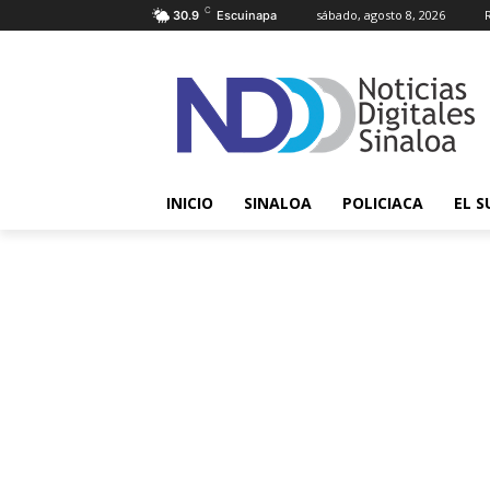
C
sábado, agosto 8, 2026
30.9
Escuinapa
INICIO
SINALOA
POLICIACA
EL S