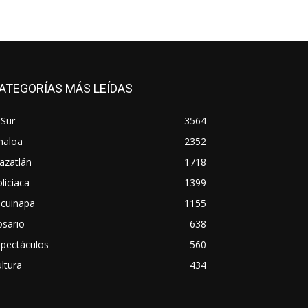
ATEGORÍAS MÁS LEÍDAS
 Sur
3564
naloa
2352
azatlán
1718
liciaca
1399
scuinapa
1155
osario
638
spectáculos
560
ltura
434