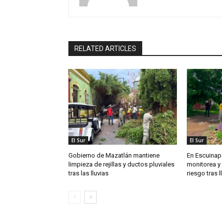
RELATED ARTICLES
El Sur
El Sur
Gobierno de Mazatlán mantiene
En Escuinapa
limpieza de rejillas y ductos pluviales
monitorea y
tras las lluvias
riesgo tras l