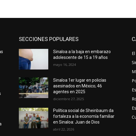
SECCIONES POPULARES
C
as
Sinaloa a la baja en embarazo
El
adolescente de 15 a 19 años
Si
mayo 16, 2024
M
Po
Sinaloa 1er lugar en policías
asesinados en México; 46
E
agentes en 2025
s
R
diciembre 27, 2025
E
Política social de Sheinbaum da
fortaleza a la economía familiar
Cu
en Sinaloa: Juan de Dios
a
abril 22, 2026