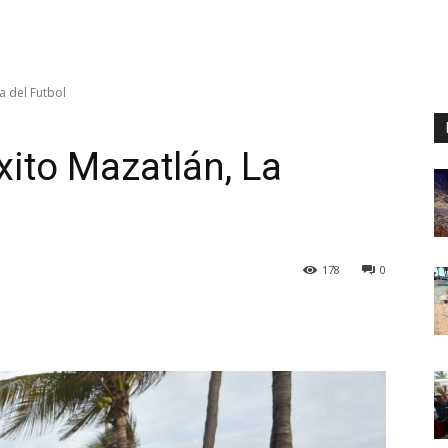
a del Futbol
xito Mazatlán, La
178
0