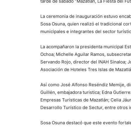
tarde de sábado “Mazatlán, La Fiesta del Fut
La ceremonia de inauguración estuvo encabe
Sosa Osuna, quien realizó el tradicional co
municipales e integrantes del sector turísti
La acompañaron la presidenta municipal Est
Ochoa; Michelle Aguilar Ramos, subsecretar
Servando Rojo, director del INAH Sinaloa;
Asociación de Hoteles Tres Islas de Mazatlá
Así como José Alfonso Reséndiz Memije, dir
Guillén, embajadora turistica; Edna Gutierr
Empresas Turísticas de Mazatlán; Celia Jáur
Desarrollo Turístico de Sectur, entre otros 
Sosa Osuna destacó que este evento fortalece