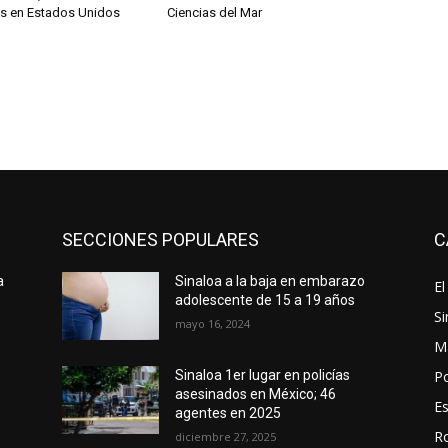
s en Estados Unidos
Ciencias del Mar
SECCIONES POPULARES
C
a
Sinaloa a la baja en embarazo
El
adolescente de 15 a 19 años
Si
mayo 16, 2024
M
Po
Sinaloa 1er lugar en policías
asesinados en México; 46
E
agentes en 2025
R
diciembre 27, 2025