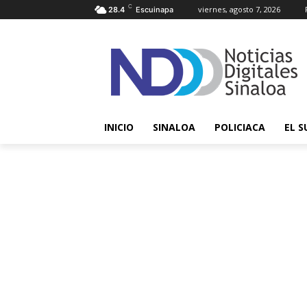
C
viernes, agosto 7, 2026
28.4
Escuinapa
INICIO
SINALOA
POLICIACA
EL S