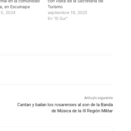
Tamal en la comunidad
con visita de la Secretaria de
la, en Escuinapa
Turismo
15, 2024
septiembre 19, 2025
En "El Sur"
Artículo siguiente
Cantan y bailan los rosarenses al son de la Banda
de Música de la III Región Militar