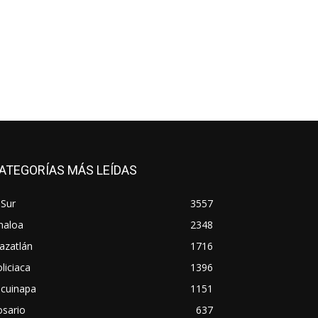
ATEGORÍAS MÁS LEÍDAS
 Sur
3557
naloa
2348
azatlán
1716
liciaca
1396
scuinapa
1151
osario
637