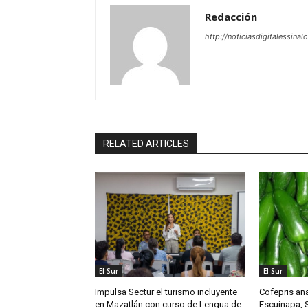
Redacción
http://noticiasdigitalessinal
RELATED ARTICLES
El Sur
El Sur
Impulsa Sectur el turismo incluyente
Cofepris ana
en Mazatlán con curso de Lengua de
Escuinapa, S