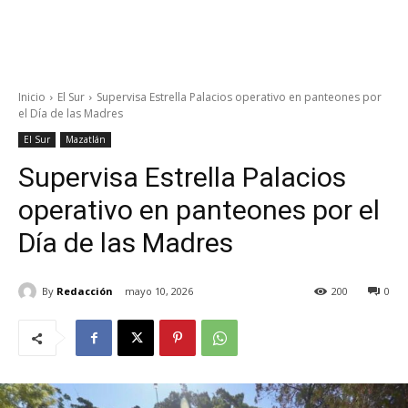
Inicio
El Sur
Supervisa Estrella Palacios operativo en panteones por
el Día de las Madres
El Sur
Mazatlán
Supervisa Estrella Palacios
operativo en panteones por el
Día de las Madres
By
Redacción
mayo 10, 2026
200
0