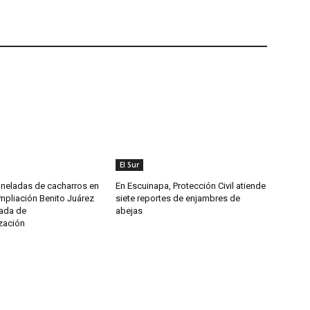
El Sur
oneladas de cacharros en
En Escuinapa, Protección Civil atiende
mpliación Benito Juárez
siete reportes de enjambres de
nada de
abejas
zación