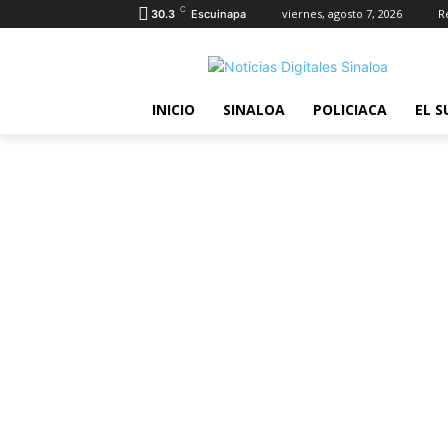
C
viernes, agosto 7, 2026
R
30.3
Escuinapa
INICIO
SINALOA
POLICIACA
EL S