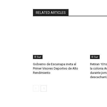
RELATED ARTICLES
El Sur
El Sur
Gobierno de Escuinapa invita al
Retiran 10 t
Primer Visoreo Deportivo de Alto
la colonia A
Rendimiento
durante jor
descacharri