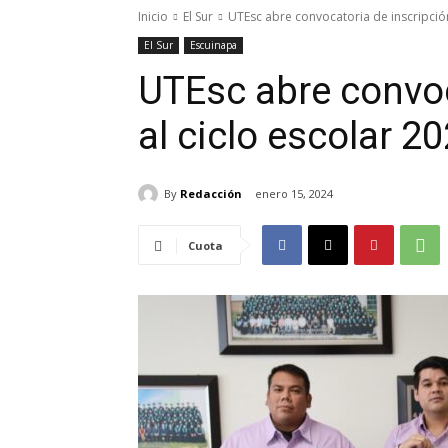
Inicio
El Sur
UTEsc abre convocatoria de inscripción
El Sur
Escuinapa
UTEsc abre convoc
al ciclo escolar 2
By
Redacción
enero 15, 2024
Cuota