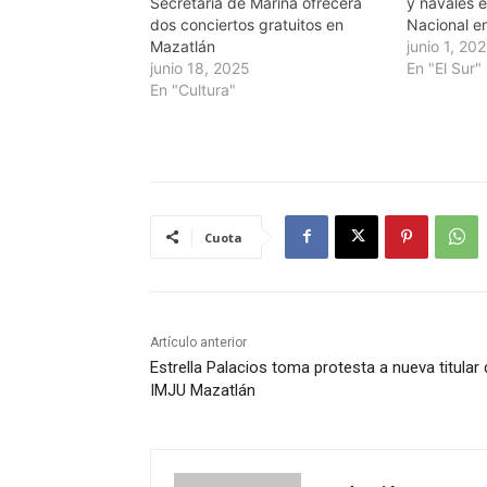
Secretaría de Marina ofrecerá
y navales e
dos conciertos gratuitos en
Nacional e
Mazatlán
junio 1, 20
junio 18, 2025
En "El Sur"
En "Cultura"
Cuota
Artículo anterior
Estrella Palacios toma protesta a nueva titular 
IMJU Mazatlán