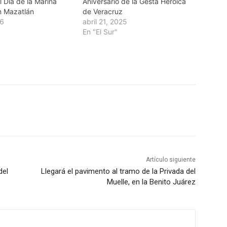
l Día de la Marina
Aniversario de la Gesta Heroica
n Mazatlán
de Veracruz
26
abril 21, 2025
En "El Sur"
Artículo siguiente
del
Llegará el pavimento al tramo de la Privada del
Muelle, en la Benito Juárez