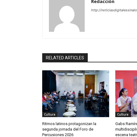
Redacción
http://noticiasdigitalessinal
RELATED ARTICLES
Cultura
Cultura
Ritmos latinos protagonizan la
Gabs Ramíre
segunda jornada del Foro de
multidiscipli
Percusiones 2026
escena teat