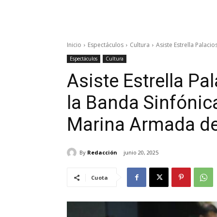
Inicio
Espectáculos
Cultura
Asiste Estrella Palacio
Espectáculos
Cultura
Asiste Estrella Pa
la Banda Sinfónica
Marina Armada d
By
Redacción
junio 20, 2025
Cuota