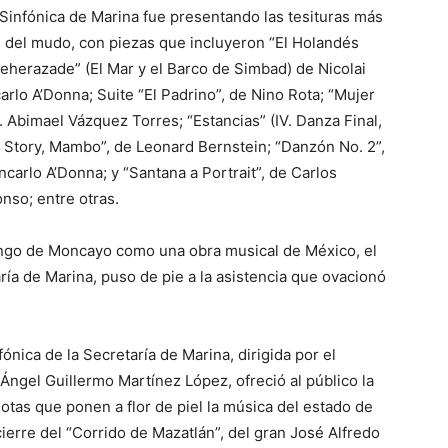
 Sinfónica de Marina fue presentando las tesituras más
 del mudo, con piezas que incluyeron “El Holandés
eherazade” (El Mar y el Barco de Simbad) de Nicolai
arlo A’Donna; Suite “El Padrino”, de Nino Rota; “Mujer
 Abimael Vázquez Torres; “Estancias” (IV. Danza Final,
 Story, Mambo”, de Leonard Bernstein; “Danzón No. 2”,
carlo A’Donna; y “Santana a Portrait”, de Carlos
onso; entre otras.
ngo de Moncayo como una obra musical de México, el
ría de Marina, puso de pie a la asistencia que ovacionó
ónica de la Secretaría de Marina, dirigida por el
Ángel Guillermo Martínez López, ofreció al público la
notas que ponen a flor de piel la música del estado de
ierre del “Corrido de Mazatlán”, del gran José Alfredo