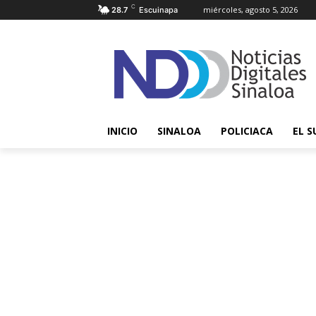
C
miércoles, agosto 5, 2026
28.7
Escuinapa
INICIO
SINALOA
POLICIACA
EL S