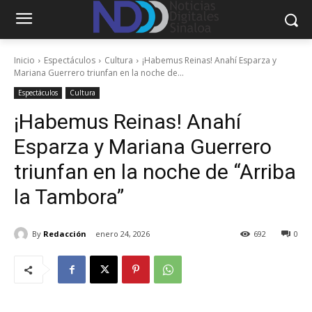
Inicio
Espectáculos
Cultura
¡Habemus Reinas! Anahí Esparza y
Mariana Guerrero triunfan en la noche de...
Espectáculos
Cultura
¡Habemus Reinas! Anahí
Esparza y Mariana Guerrero
triunfan en la noche de “Arriba
la Tambora”
By
Redacción
enero 24, 2026
692
0