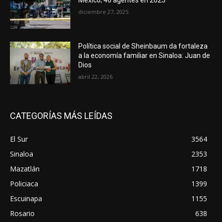
México; 46 agentes en 2025
diciembre 27, 2025
Política social de Sheinbaum da fortaleza
a la economía familiar en Sinaloa: Juan de
Dios
abril 22, 2026
CATEGORÍAS MÁS LEÍDAS
El Sur
3564
Sinaloa
2353
Mazatlán
1718
Policiaca
1399
Escuinapa
1155
Rosario
638