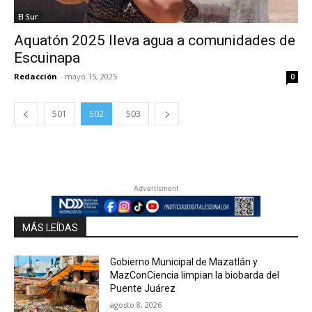
El Sur
Aquatón 2025 lleva agua a comunidades de
Escuinapa
Redacción
-
mayo 15, 2025
0
501
502
503
Advertisment
MÁS LEÍDAS
Gobierno Municipal de Mazatlán y
MazConCiencia limpian la biobarda del
Puente Juárez
agosto 8, 2026