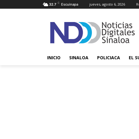
C
jueves, agosto 6, 2026
R
32.7
Escuinapa
INICIO
SINALOA
POLICIACA
EL S