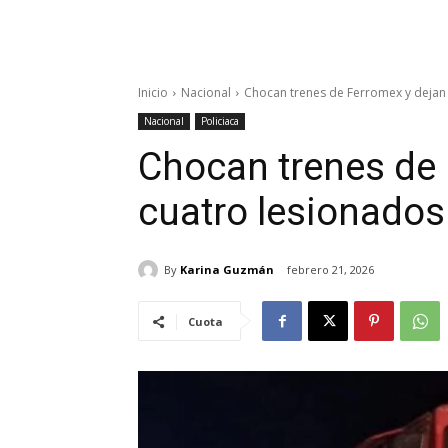
Inicio
Nacional
Chocan trenes de Ferromex y dejan 
Nacional
Policiaca
Chocan trenes de 
cuatro lesionados
By
Karina Guzmán
febrero 21, 2026
Cuota