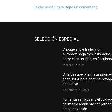
Iniciar sesión para dejar un comentario
SELECCIÓN ESPECIAL
Choque entre tráiler y un
automóvil deja tres lesionados,
entre ellos un niño, en Escuina
febrero 12, 2024
Sinaloa supera la meta asigna
por el INEA para abatir el rezag
educativo
noviembre 23, 2024
Fomentan en Rosario el cuidad
del medio ambiente con jornad
de arborización