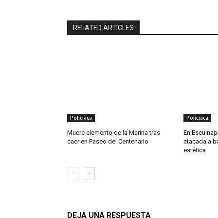
RELATED ARTICLES
Policiaca
Policiaca
Muere elemento de la Marina tras
En Escuinapa
caer en Paseo del Centenario
atacada a b
estética
DEJA UNA RESPUESTA