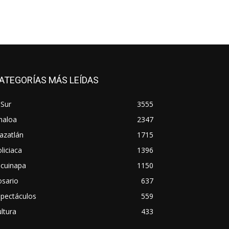
ATEGORÍAS MÁS LEÍDAS
 Sur
3555
naloa
2347
azatlán
1715
liciaca
1396
scuinapa
1150
osario
637
spectáculos
559
ltura
433