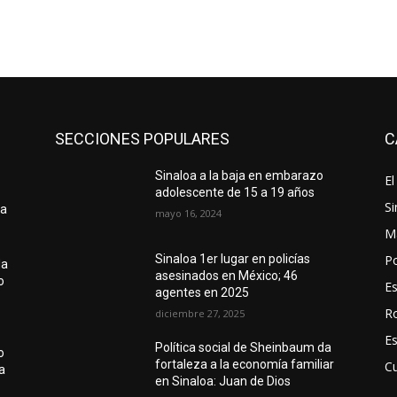
SECCIONES POPULARES
C
Sinaloa a la baja en embarazo
El
adolescente de 15 a 19 años
Si
pa
mayo 16, 2024
M
Po
Sinaloa 1er lugar en policías
da
asesinados en México; 46
o
E
agentes en 2025
R
diciembre 27, 2025
E
Política social de Sheinbaum da
o
fortaleza a la economía familiar
Cu
a
en Sinaloa: Juan de Dios