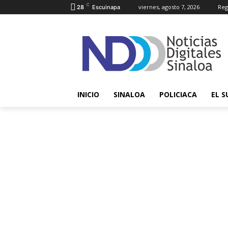
C
viernes, agosto 7, 2026
Reg
28
Escuinapa
INICIO
SINALOA
POLICIACA
EL S