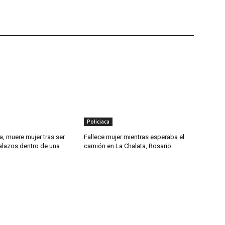
Policiaca
, muere mujer tras ser
Fallece mujer mientras esperaba el
alazos dentro de una
camión en La Chalata, Rosario