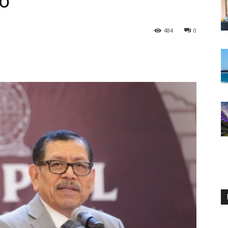
o’
484
0