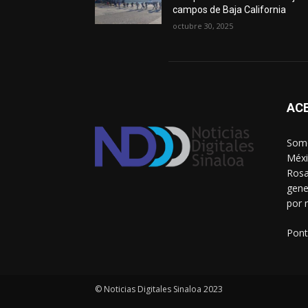
campos de Baja California
octubre 30, 2025
AC
Somo
Méxi
Rosa
gene
por 
Pont
© Noticias Digitales Sinaloa 2023