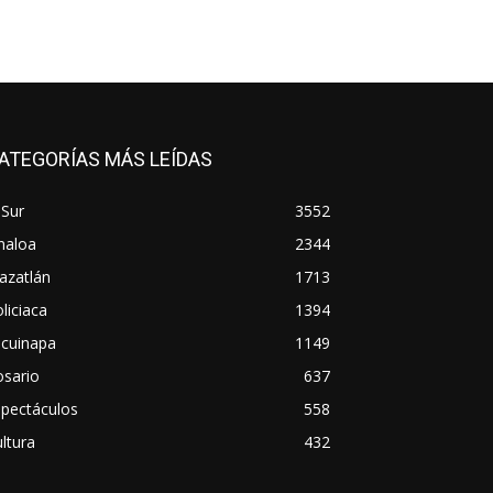
ATEGORÍAS MÁS LEÍDAS
 Sur
3552
naloa
2344
azatlán
1713
liciaca
1394
scuinapa
1149
osario
637
spectáculos
558
ltura
432