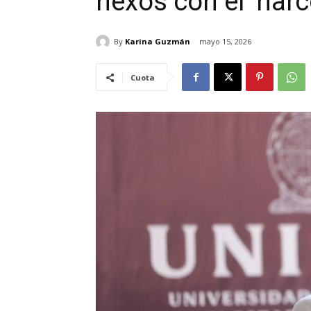
nexos con el ‘narc
By
Karina Guzmán
mayo 15, 2026
Cuota