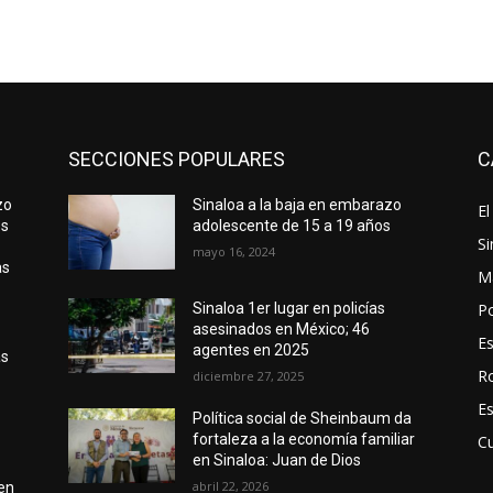
SECCIONES POPULARES
C
zo
Sinaloa a la baja en embarazo
El
os
adolescente de 15 a 19 años
Si
mayo 16, 2024
as
M
Po
Sinaloa 1er lugar en policías
asesinados en México; 46
E
agentes en 2025
as
R
diciembre 27, 2025
E
Política social de Sheinbaum da
fortaleza a la economía familiar
Cu
en Sinaloa: Juan de Dios
abril 22, 2026
 en