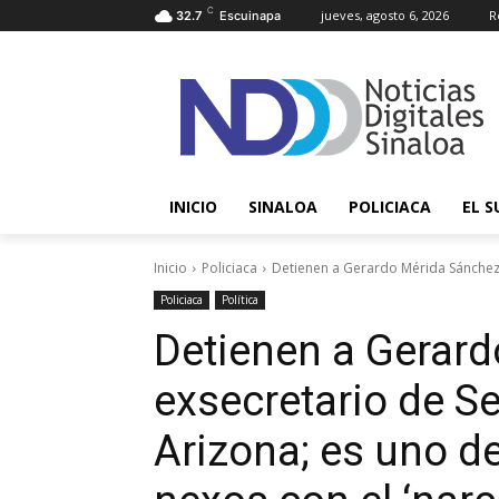
C
jueves, agosto 6, 2026
R
32.7
Escuinapa
INICIO
SINALOA
POLICIACA
EL S
Inicio
Policiaca
Detienen a Gerardo Mérida Sánchez, 
Policiaca
Política
Detienen a Gerard
exsecretario de S
Arizona; es uno d