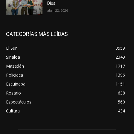
Dios
abril 22, 2026
CATEGORÍAS MÁS LEÍDAS
El Sur
3559
Sinaloa
2349
Mazatlán
1717
Policiaca
1396
Escuinapa
1151
Rosario
638
Espectáculos
560
Cultura
434