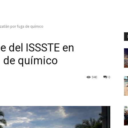
azatlán por fuga de químico
e del ISSSTE en
a de químico
940
0