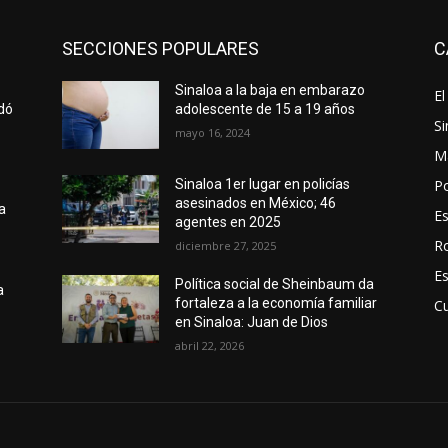
SECCIONES POPULARES
C
Sinaloa a la baja en embarazo
El
edó
adolescente de 15 a 19 años
Si
mayo 16, 2024
M
Po
Sinaloa 1er lugar en policías
asesinados en México; 46
a
E
agentes en 2025
R
diciembre 27, 2025
E
Política social de Sheinbaum da
a
fortaleza a la economía familiar
Cu
en Sinaloa: Juan de Dios
abril 22, 2026