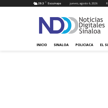
C
jueves, agosto 6, 2026
R
29.3
Escuinapa
INICIO
SINALOA
POLICIACA
EL S