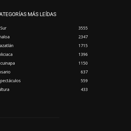
ATEGORÍAS MÁS LEÍDAS
 Sur
3555
naloa
2347
azatlán
1715
liciaca
1396
scuinapa
1150
osario
637
spectáculos
559
ltura
433