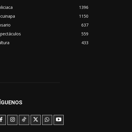
liciaca
1396
scuinapa
1150
osario
637
spectáculos
559
ltura
433
ÍGUENOS