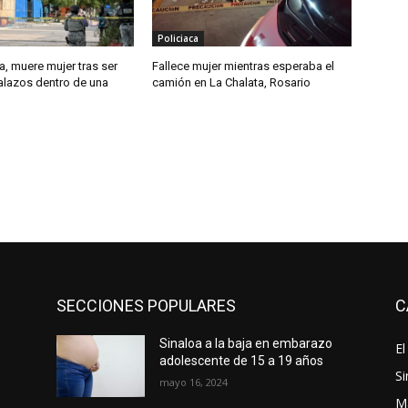
Policiaca
, muere mujer tras ser
Fallece mujer mientras esperaba el
alazos dentro de una
camión en La Chalata, Rosario
SECCIONES POPULARES
C
Sinaloa a la baja en embarazo
El
adolescente de 15 a 19 años
Si
mayo 16, 2024
M