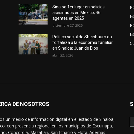
Po
Sinaloa 1er lugar en policías
asesinados en México; 46
E
agentes en 2025
R
diciembre 27, 2025
E
Política social de Sheinbaum da
fortaleza a la economía familiar
Cu
en Sinaloa: Juan de Dios
abril 22, 2026
ERCA DE NOSOTROS
S
s un medio de información digital en el estado de Sinaloa,
co; con presencia regional en los municipios de Escuinapa,
rio, Concordia, Mazatlán, San Ignacio y Elota. Además