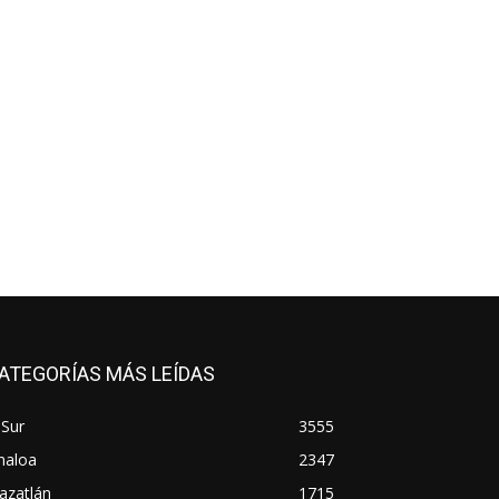
ATEGORÍAS MÁS LEÍDAS
 Sur
3555
naloa
2347
azatlán
1715