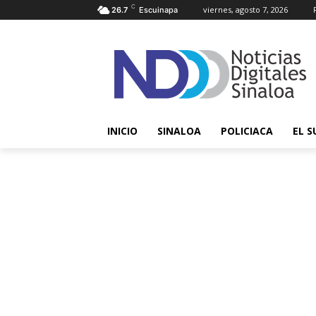
C
viernes, agosto 7, 2026
26.7
Escuinapa
INICIO
SINALOA
POLICIACA
EL S