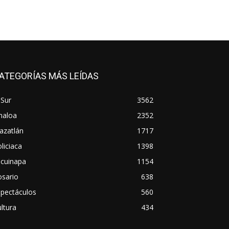
ATEGORÍAS MÁS LEÍDAS
 Sur
3562
naloa
2352
azatlán
1717
liciaca
1398
scuinapa
1154
osario
638
spectáculos
560
ltura
434