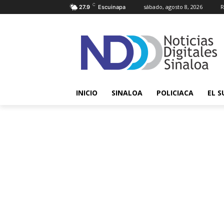
C
sábado, agosto 8, 2026
R
27.9
Escuinapa
INICIO
SINALOA
POLICIACA
EL S