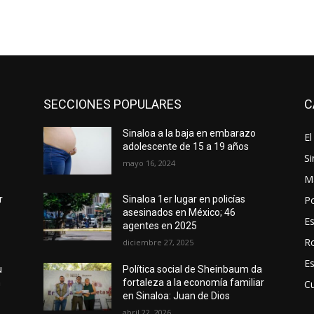
SECCIONES POPULARES
C
Sinaloa a la baja en embarazo
El
adolescente de 15 a 19 años
Si
mayo 16, 2024
M
Po
r
Sinaloa 1er lugar en policías
asesinados en México; 46
E
agentes en 2025
R
diciembre 27, 2025
E
u
Política social de Sheinbaum da
n
fortaleza a la economía familiar
Cu
en Sinaloa: Juan de Dios
abril 22, 2026