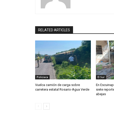
RELATED ARTICLES
Policiaca
El Sur
Vuelca camión de carga sobre
En Escuinapa
carretera estatal Rosario-Agua Verde
siete repor
abejas