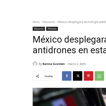
Inicio
Nacional
México desplegará tecnología antid
Nacional
Policiaca
México desplegar
antidrones en est
By
Karina Guzmán
marzo 2, 2026
Cuota