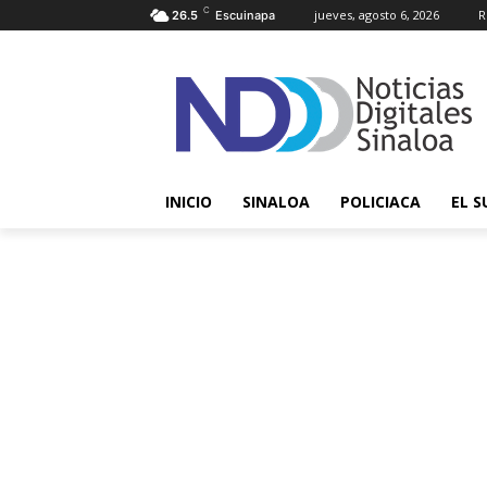
C
jueves, agosto 6, 2026
R
26.5
Escuinapa
INICIO
SINALOA
POLICIACA
EL S