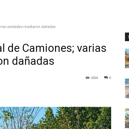
arias unidades resultaron dañadas
al de Camiones; varias
ron dañadas
3206
0