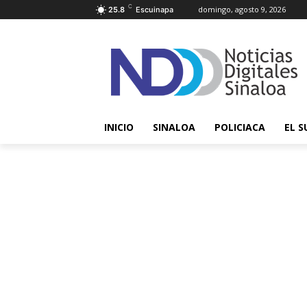
C
domingo, agosto 9, 2026
25.8
Escuinapa
INICIO
SINALOA
POLICIACA
EL S