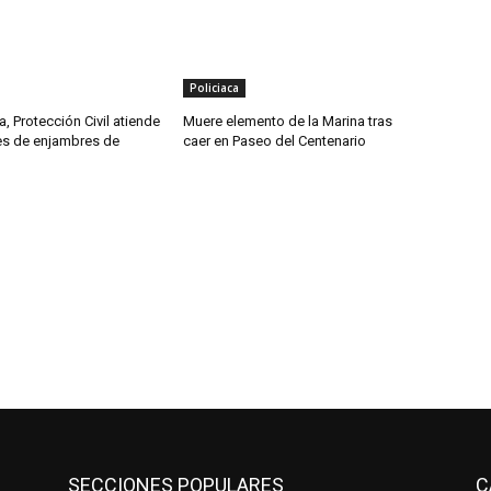
Policiaca
, Protección Civil atiende
Muere elemento de la Marina tras
tes de enjambres de
caer en Paseo del Centenario
SECCIONES POPULARES
C