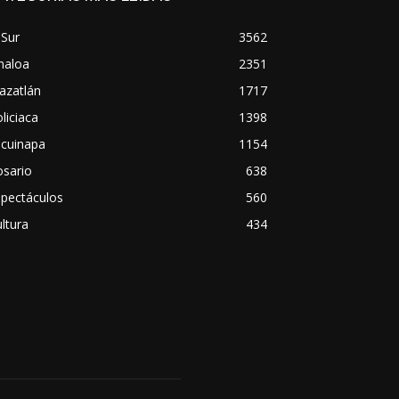
 Sur
3562
naloa
2351
azatlán
1717
liciaca
1398
scuinapa
1154
osario
638
spectáculos
560
ltura
434