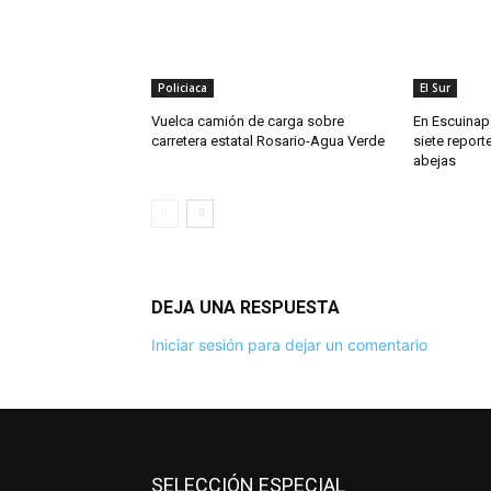
Policiaca
El Sur
Vuelca camión de carga sobre
En Escuinapa
carretera estatal Rosario-Agua Verde
siete repor
abejas
DEJA UNA RESPUESTA
Iniciar sesión para dejar un comentario
SELECCIÓN ESPECIAL