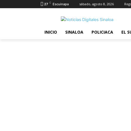
C
sábado, agosto 8, 2026
Regi
27
Escuinapa
INICIO
SINALOA
POLICIACA
EL S