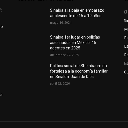
:
Sinaloa a la baja en embarazo
El
adolescente de 15 a 19 años
Si
mayo 16, 2024
so
M
Po
Sinaloa 1er lugar en policías
asesinados en México; 46
E
agentes en 2025
R
diciembre 27, 2025
E
Política social de Sheinbaum da
fortaleza a la economía familiar
Cu
en Sinaloa: Juan de Dios
abril 22, 2026
ra