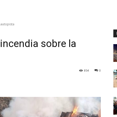
 autopista
 incendia sobre la
854
0