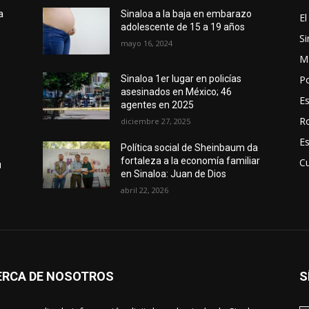
a
Sinaloa a la baja en embarazo
El
adolescente de 15 a 19 años
Si
mayo 16, 2024
M
Po
Sinaloa 1er lugar en policías
asesinados en México; 46
E
agentes en 2025
R
diciembre 27, 2025
E
Política social de Sheinbaum da
fortaleza a la economía familiar
Cu
u
en Sinaloa: Juan de Dios
abril 22, 2026
ERCA DE NOSOTROS
S