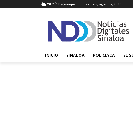
C
viernes, agosto 7, 2026
26.7
Escuinapa
INICIO
SINALOA
POLICIACA
EL S