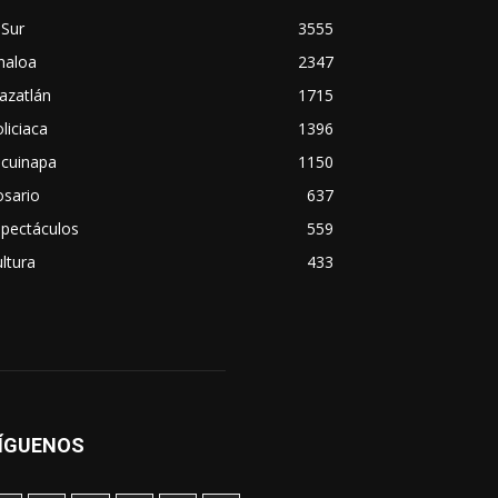
 Sur
3555
naloa
2347
azatlán
1715
liciaca
1396
scuinapa
1150
osario
637
spectáculos
559
ltura
433
ÍGUENOS