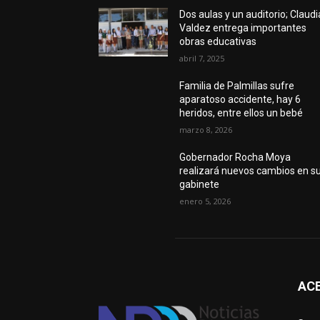
Dos aulas y un auditorio; Claudi
Valdez entrega importantes
obras educativas
abril 7, 2025
Familia de Palmillas sufre
aparatoso accidente, hay 6
heridos, entre ellos un bebé
marzo 8, 2026
Gobernador Rocha Moya
realizará nuevos cambios en s
gabinete
enero 5, 2026
AC