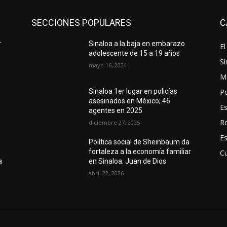
SECCIONES POPULARES
C
r
Sinaloa a la baja en embarazo
El
adolescente de 15 a 19 años
Si
mayo 16, 2024
M
Po
Sinaloa 1er lugar en policías
asesinados en México; 46
E
agentes en 2025
R
diciembre 27, 2025
E
Política social de Sheinbaum da
fortaleza a la economía familiar
Cu
a
en Sinaloa: Juan de Dios
abril 22, 2026