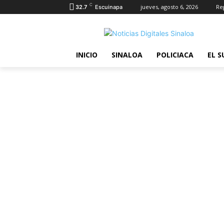
C
jueves, agosto 6, 2026
Reg
32.7
Escuinapa
INICIO
SINALOA
POLICIACA
EL S