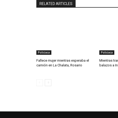
RELATED ARTICLES
Policiaca
Policiaca
Fallece mujer mientras esperaba el
Mientras tra
camión en La Chalata, Rosario
balazos a In