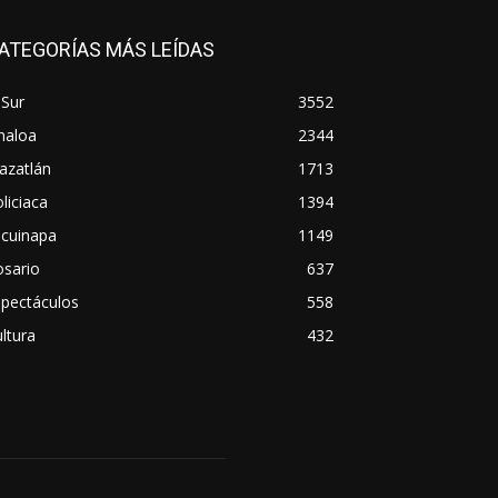
ATEGORÍAS MÁS LEÍDAS
 Sur
3552
naloa
2344
azatlán
1713
liciaca
1394
scuinapa
1149
osario
637
spectáculos
558
ltura
432