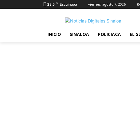
C
viernes, agosto 7, 2026
R
28.5
Escuinapa
INICIO
SINALOA
POLICIACA
EL S