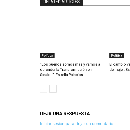
RELATED ARTICLES
Política
Política
”Los buenos somos más y vamos a
El cambio ve
defender la Transformación en
de mujer: Es
Sinaloa”: Estrella Palacios
DEJA UNA RESPUESTA
Iniciar sesión para dejar un comentario