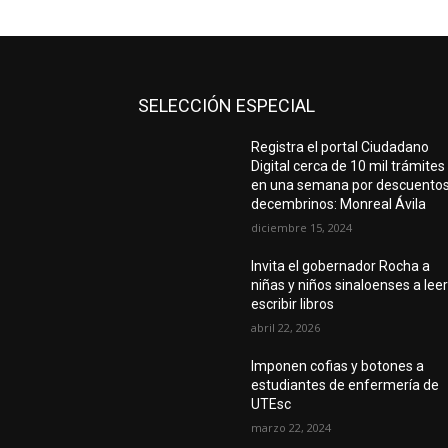
SELECCIÓN ESPECIAL
Registra el portal Ciudadano
Digital cerca de 10 mil trámites
en una semana por descuento
decembrinos: Monreal Ávila
diciembre 15, 2024
Invita el gobernador Rocha a
niñas y niños sinaloenses a leer
escribir libros
abril 22, 2026
Imponen cofias y botones a
estudiantes de enfermería de
UTEsc
marzo 22, 2024