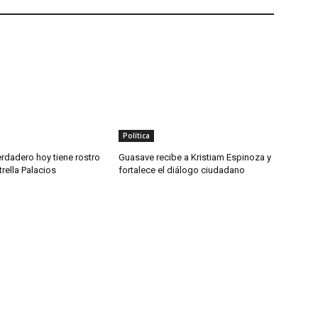
Política
rdadero hoy tiene rostro
Guasave recibe a Kristiam Espinoza y
trella Palacios
fortalece el diálogo ciudadano