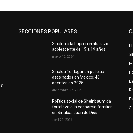
SECCIONES POPULARES
C
Sinaloa a la baja en embarazo
El
adolescente de 15 a 19 años
Si
s
mayo 16, 2024
M
Po
Sinaloa 1er lugar en policías
asesinados en México; 46
E
agentes en 2025
 y
R
diciembre 27, 2025
E
Política social de Sheinbaum da
fortaleza a la economía familiar
Cu
en Sinaloa: Juan de Dios
abril 22, 2026