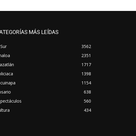
ATEGORÍAS MÁS LEÍDAS
 Sur
3562
naloa
2351
azatlán
1717
liciaca
1398
scuinapa
1154
osario
638
spectáculos
560
ltura
434