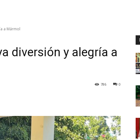
ía a Mármol
 diversión y alegría a
786
0