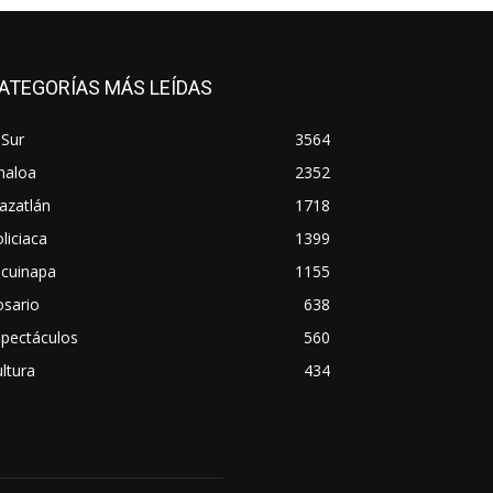
ATEGORÍAS MÁS LEÍDAS
 Sur
3564
naloa
2352
azatlán
1718
liciaca
1399
scuinapa
1155
osario
638
spectáculos
560
ltura
434