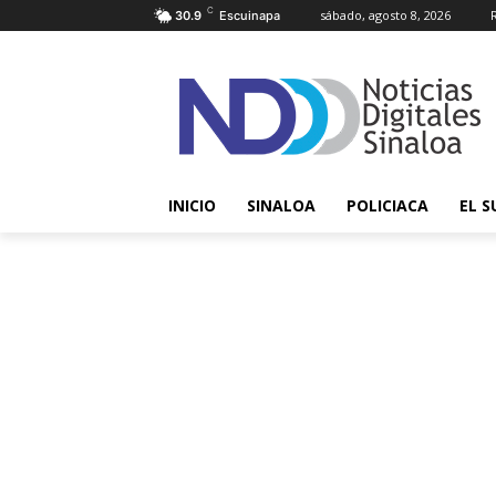
C
sábado, agosto 8, 2026
30.9
Escuinapa
INICIO
SINALOA
POLICIACA
EL S