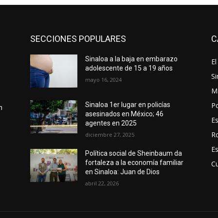
SECCIONES POPULARES
C
Sinaloa a la baja en embarazo
El
adolescente de 15 a 19 años
Si
mayo 16, 2024
M
Po
Sinaloa 1er lugar en policías
n
asesinados en México; 46
E
agentes en 2025
R
diciembre 27, 2025
E
Política social de Sheinbaum da
fortaleza a la economía familiar
Cu
en Sinaloa: Juan de Dios
abril 22, 2026