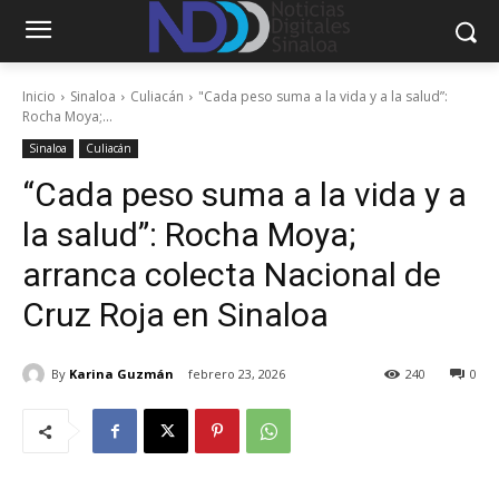
Inicio
Sinaloa
Culiacán
"Cada peso suma a la vida y a la salud”:
Rocha Moya;...
Sinaloa
Culiacán
“Cada peso suma a la vida y a
la salud”: Rocha Moya;
arranca colecta Nacional de
Cruz Roja en Sinaloa
By
Karina Guzmán
febrero 23, 2026
240
0