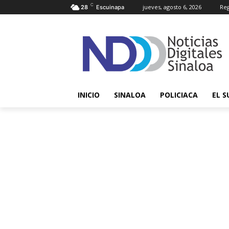
C
jueves, agosto 6, 2026
Reg
28
Escuinapa
INICIO
SINALOA
POLICIACA
EL S