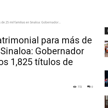
 de 25 mil familias en Sinaloa: Gobernador...
patrimonial para más de
n Sinaloa: Gobernador
s 1,825 títulos de
772
0