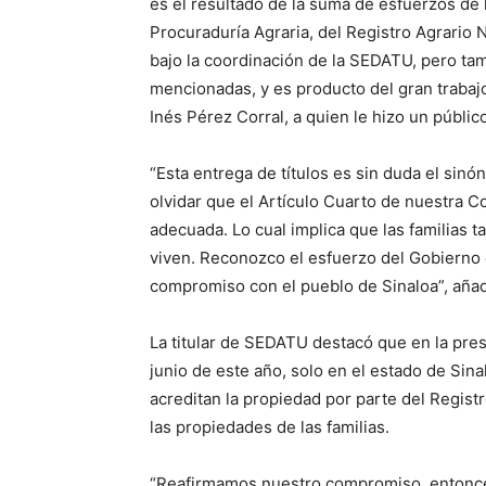
es el resultado de la suma de esfuerzos de l
Procuraduría Agraria, del Registro Agrario N
bajo la coordinación de la SEDATU, pero ta
mencionadas, y es producto del gran trabaj
Inés Pérez Corral, a quien le hizo un públi
“Esta entrega de títulos es sin duda el sin
olvidar que el Artículo Cuarto de nuestra C
adecuada. Lo cual implica que las familias 
viven. Reconozco el esfuerzo del Gobierno d
compromiso con el pueblo de Sinaloa”, añad
La titular de SEDATU destacó que en la pre
junio de este año, solo en el estado de Si
acreditan la propiedad por parte del Regist
las propiedades de las familias.
“Reafirmamos nuestro compromiso, entonces, 