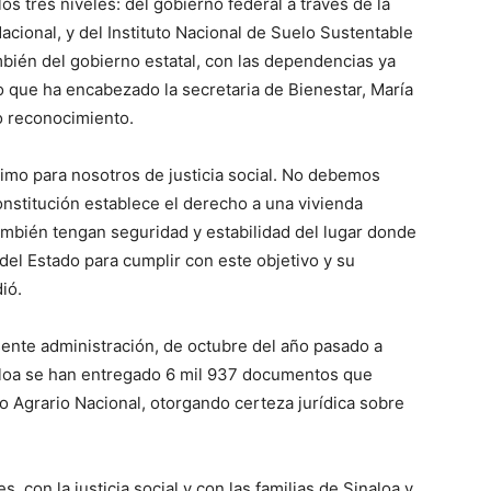
os tres niveles: del gobierno federal a través de la
acional, y del Instituto Nacional de Suelo Sustentable
mbién del gobierno estatal, con las dependencias ya
o que ha encabezado la secretaria de Bienestar, María
co reconocimiento.
ónimo para nosotros de justicia social. No debemos
onstitución establece el derecho a una vivienda
también tengan seguridad y estabilidad del lugar donde
el Estado para cumplir con este objetivo y su
ió.
sente administración, de octubre del año pasado a
naloa se han entregado 6 mil 937 documentos que
ro Agrario Nacional, otorgando certeza jurídica sobre
con la justicia social y con las familias de Sinaloa y