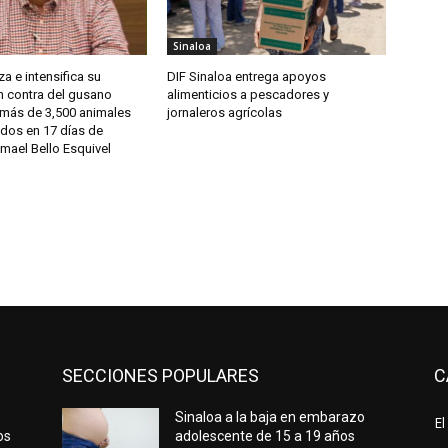
Sinaloa
a e intensifica su
DIF Sinaloa entrega apoyos
n contra del gusano
alimenticios a pescadores y
 más de 3,500 animales
jornaleros agrícolas
dos en 17 días de
smael Bello Esquivel
SECCIONES POPULARES
C
Sinaloa a la baja en embarazo
El
os
adolescente de 15 a 19 años