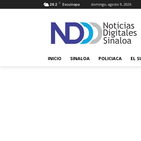
C
domingo, agosto 9, 2026
26.2
Escuinapa
INICIO
SINALOA
POLICIACA
EL S