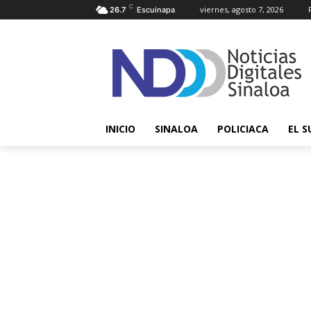
C
viernes, agosto 7, 2026
26.7
Escuinapa
INICIO
SINALOA
POLICIACA
EL S