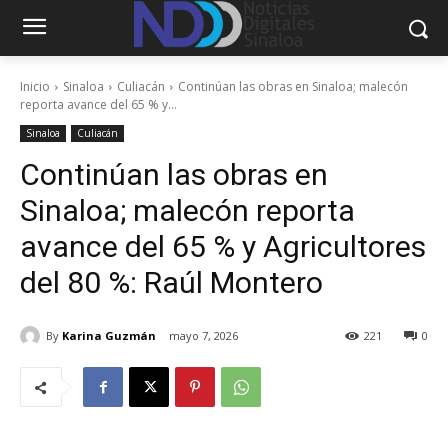
Inicio
Sinaloa
Culiacán
Continúan las obras en Sinaloa; malecón
reporta avance del 65 % y...
Sinaloa
Culiacán
Continúan las obras en
Sinaloa; malecón reporta
avance del 65 % y Agricultores
del 80 %: Raúl Montero
By
Karina Guzmán
mayo 7, 2026
221
0