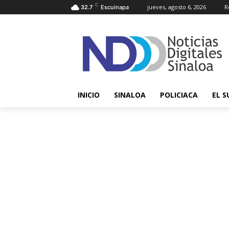
C
jueves, agosto 6, 2026
R
32.7
Escuinapa
INICIO
SINALOA
POLICIACA
EL S