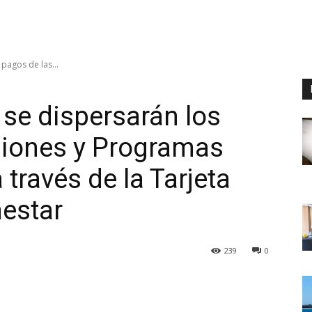
 pagos de las...
o se dispersarán los
siones y Programas
 través de la Tarjeta
nestar
239
0