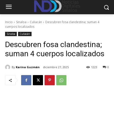
Inicio
Sinaloa
Culiacán
Descubren fosa clandestina; suman 4
cuerpos localizados
Sinaloa
Culiacán
Descubren fosa clandestina;
suman 4 cuerpos localizados
By
Karina Guzmán
diciembre 27, 2025
1223
0