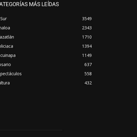
ATEGORÍAS MÁS LEÍDAS
 Sur
3549
naloa
2343
azatlán
1710
liciaca
1394
scuinapa
1149
osario
637
spectáculos
558
ltura
432