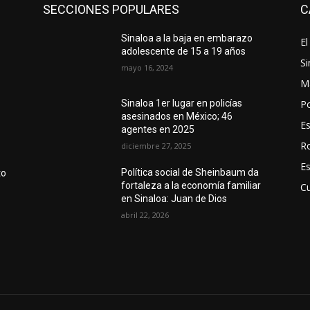
SECCIONES POPULARES
C
Sinaloa a la baja en embarazo
El
a
adolescente de 15 a 19 años
Si
mayo 16, 2024
M
Po
Sinaloa 1er lugar en policías
asesinados en México; 46
E
agentes en 2025
R
diciembre 27, 2025
E
Política social de Sheinbaum da
to
fortaleza a la economía familiar
Cu
en Sinaloa: Juan de Dios
abril 22, 2026