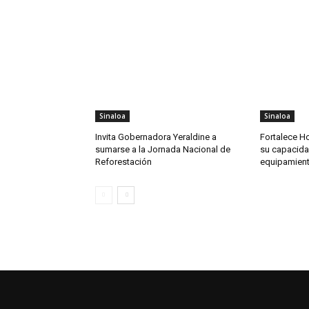
Sinaloa
Sinaloa
Invita Gobernadora Yeraldine a
Fortalece Ho
sumarse a la Jornada Nacional de
su capacida
Reforestación
equipamien