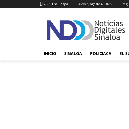
C
jueves, agosto 6, 2026
Regi
28
Escuinapa
INICIO
SINALOA
POLICIACA
EL S