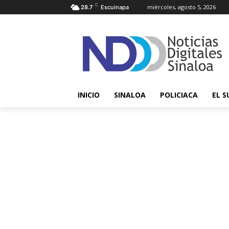
C
miércoles, agosto 5, 2026
28.7
Escuinapa
INICIO
SINALOA
POLICIACA
EL S