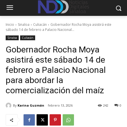
Inicio
Sinaloa
Culiacán
Gobernador Rocha Moya asistirá este
sábado 14 de febrero a Palacio Nacional...
Sinaloa
Culiacán
Gobernador Rocha Moya
asistirá este sábado 14 de
febrero a Palacio Nacional
para abordar la
comercialización del maíz
By
Karina Guzmán
febrero 13, 2026
242
0