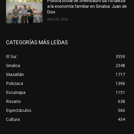
Política social de Sheinbaum da fortaleza
a la economía familiar en Sinaloa: Juan de
Dios
abril 22, 2026
CATEGORÍAS MÁS LEÍDAS
El Sur
3559
Sinaloa
2348
Mazatlán
1717
Policiaca
1396
Escuinapa
1151
Rosario
638
Espectáculos
560
Cultura
434