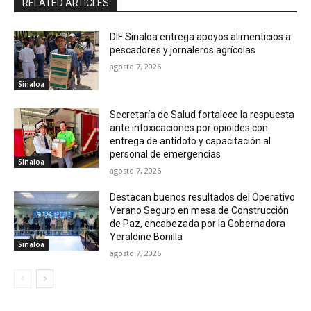
RELATED ARTICLES
DIF Sinaloa entrega apoyos alimenticios a
pescadores y jornaleros agrícolas
agosto 7, 2026
Sinaloa
Secretaría de Salud fortalece la respuesta
ante intoxicaciones por opioides con
entrega de antídoto y capacitación al
personal de emergencias
Sinaloa
agosto 7, 2026
Destacan buenos resultados del Operativo
Verano Seguro en mesa de Construcción
de Paz, encabezada por la Gobernadora
Yeraldine Bonilla
Sinaloa
agosto 7, 2026