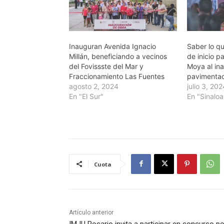
Inauguran Avenida Ignacio
Saber lo q
Millán, beneficiando a vecinos
de inicio p
del Fovissste del Mar y
Moya al in
Fraccionamiento Las Fuentes
pavimentac
agosto 2, 2024
julio 3, 20
En "El Sur"
En "Sinaloa
Cuota
Artículo anterior
IMJU Rosario invita a participar en concurso po