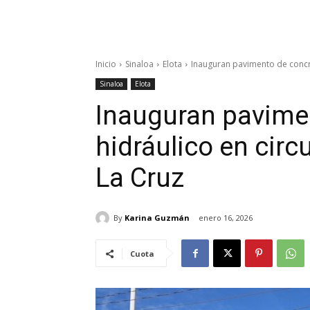
Inicio
Sinaloa
Elota
Inauguran pavimento de concret
Sinaloa
Elota
Inauguran pavime
hidráulico en circu
La Cruz
By
Karina Guzmán
enero 16, 2026
Cuota