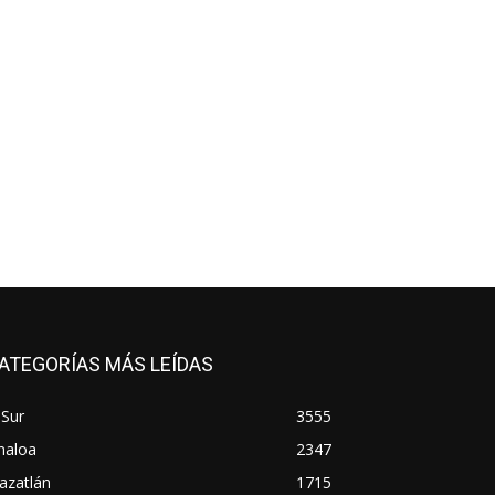
ATEGORÍAS MÁS LEÍDAS
 Sur
3555
naloa
2347
azatlán
1715