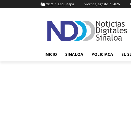
C
viernes, agosto 7, 2026
28.2
Escuinapa
INICIO
SINALOA
POLICIACA
EL S