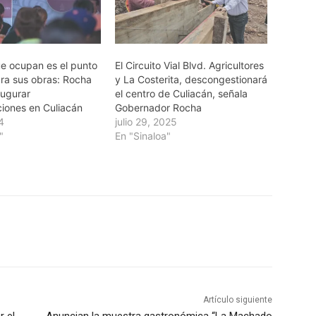
ue ocupan es el punto
El Circuito Vial Blvd. Agricultores
ara sus obras: Rocha
y La Costerita, descongestionará
augurar
el centro de Culiacán, señala
iones en Culiacán
Gobernador Rocha
24
julio 29, 2025
"
En "Sinaloa"
Artículo siguiente
r el
Anuncian la muestra gastronómica “La Machado