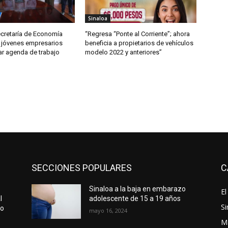
Sinaloa
ecretaría de Economía
“Regresa “Ponte al Corriente”; ahora
 jóvenes empresarios
beneficia a propietarios de vehículos
ar agenda de trabajo
modelo 2022 y anteriores”
SECCIONES POPULARES
C
Sinaloa a la baja en embarazo
El
l
adolescente de 15 a 19 años
Si
to
mayo 16, 2024
M