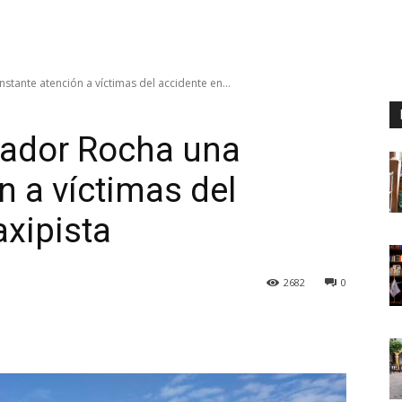
tante atención a víctimas del accidente en...
nador Rocha una
n a víctimas del
axipista
2682
0