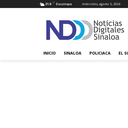
C
miércoles, agosto 5, 2026
31.9
Escuinapa
INICIO
SINALOA
POLICIACA
EL S