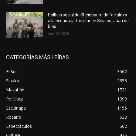
Política social de Sheinbaum da fortaleza
a la economía familiar en Sinaloa: Juan de
Dios
abril 22, 2026
CATEGORÍAS MÁS LEÍDAS
El Sur
3567
Sinaloa
2353
Mazatlán
1721
Policiaca
1399
Escuinapa
1155
Rosario
638
Espectáculos
562
Cultura
436