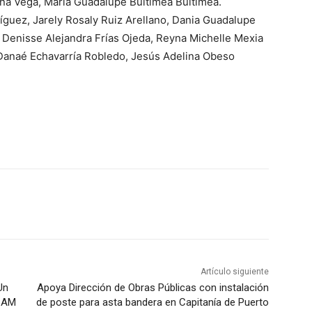
na Vega, María Guadalupe Buitimea Buitimea.
guez, Jarely Rosaly Ruiz Arellano, Dania Guadalupe
, Denisse Alejandra Frías Ojeda, Reyna Michelle Mexia
 Danaé Echavarría Robledo, Jesús Adelina Obeso
Artículo siguiente
Un
Apoya Dirección de Obras Públicas con instalación
 CAM
de poste para asta bandera en Capitanía de Puerto