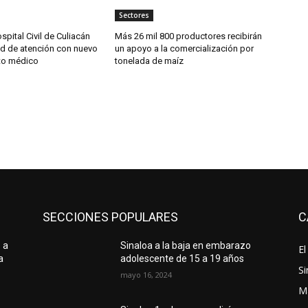
Sectores
spital Civil de Culiacán
Más 26 mil 800 productores recibirán
d de atención con nuevo
un apoyo a la comercialización por
to médico
tonelada de maíz
SECCIONES POPULARES
C
 a
Sinaloa a la baja en embarazo
El
a
adolescente de 15 a 19 años
Si
mayo 16, 2024
M