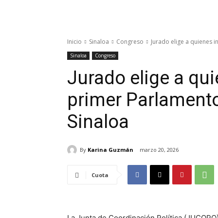
Inicio
Sinaloa
Congreso
Jurado elige a quienes 
Sinaloa
Congreso
Jurado elige a qui
primer Parlament
Sinaloa
By
Karina Guzmán
marzo 20, 2026
Cuota
La Junta de Coordinación Política (JUCOPO)