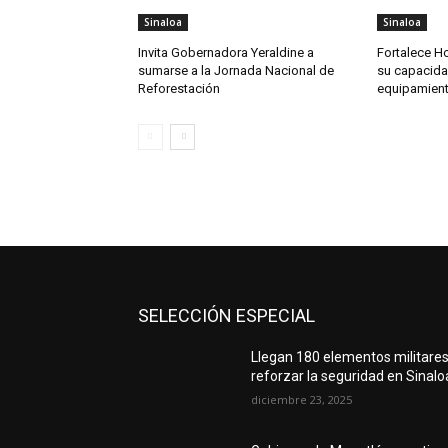
Sinaloa
Sinaloa
Invita Gobernadora Yeraldine a
Fortalece Ho
sumarse a la Jornada Nacional de
su capacida
Reforestación
equipamien
SELECCIÓN ESPECIAL
Llegan 180 elementos militares
reforzar la seguridad en Sinalo
diciembre 23, 2025