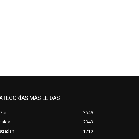
ATEGORÍAS MÁS LEÍDAS
 Sur
3549
naloa
2343
azatlán
1710