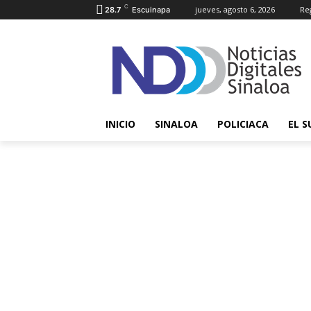
C
jueves, agosto 6, 2026
Reg
28.7
Escuinapa
INICIO
SINALOA
POLICIACA
EL S