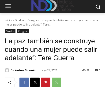
Inicio
Sinaloa
Congreso
La paz también se construye cuando una
mujer puede salir adelante”: Tere...
Sinaloa
Congreso
La paz también se construye
cuando una mujer puede salir
adelante”: Tere Guerra
By
Karina Guzmán
mayo 24, 2026
99
0