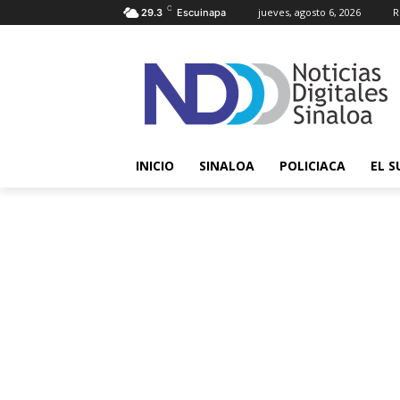
C
jueves, agosto 6, 2026
R
29.3
Escuinapa
INICIO
SINALOA
POLICIACA
EL S