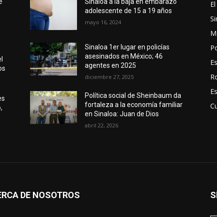
e
Sinaloa a la baja en embarazo
El
adolescente de 15 a 19 años
Si
mayo 16, 2024
M
Po
Sinaloa 1er lugar en policías
asesinados en México; 46
el
E
agentes en 2025
os
R
diciembre 27, 2025
E
Política social de Sheinbaum da
es
fortaleza a la economía familiar
Cu
,
en Sinaloa: Juan de Dios
abril 22, 2026
ERCA DE NOSOTROS
S