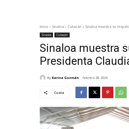
Inicio
Sinaloa
Culiacán
Sinaloa muestra su respal
Sinaloa
Culiacán
Sinaloa muestra s
Presidenta Claud
By
Karina Guzmán
febrero 28, 2026
Cuota