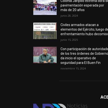
Colonia Jaripillo estrena obra d
pavimentación esperada por
más de 20 años
junio 28, 2024
Civiles armados atacan a
elementos del Ejército; luego d
enfrentamiento hubo decomis
junio 15, 2025
Con participación de autoridad
de los tres órdenes de Gobierno
da inicio el operativo de
seguridad para El Buen Fin
noviembre 15, 2024
AC