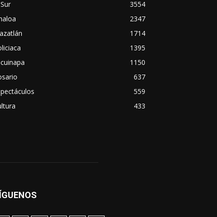
 Sur
3554
naloa
2347
azatlán
1714
liciaca
1395
scuinapa
1150
osario
637
spectáculos
559
ltura
433
ÍGUENOS