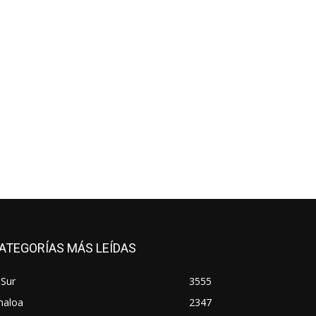
ATEGORÍAS MÁS LEÍDAS
 Sur
3555
naloa
2347