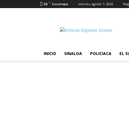
C
viernes, agosto 7, 2026
Reg
28
Escuinapa
INICIO
SINALOA
POLICIACA
EL S