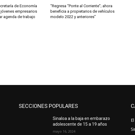
ecretaría de Economía
“Regresa “Ponte al Corriente”; ahora
 jóvenes empresarios
beneficia a propietarios de vehículos
ar agenda de trabajo
modelo 2022 y anteriores”
SECCIONES POPULARES
C
Sinaloa a la baja en embarazo
El
adolescente de 15 a 19 años
Si
mayo 16, 2024